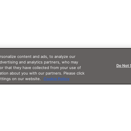
sonalize content and ads, to analyze our
advertising and analytics partners, who may
Do Not 
or that they have collected from your use of
ation about you with our partners. Please click
ettings on our website.
Cookie Policy