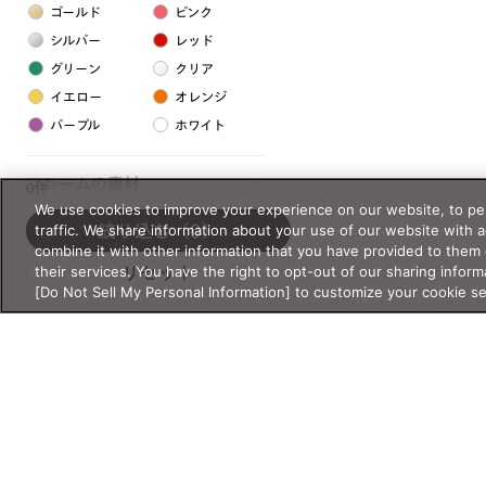
ゴールド
ピンク
シルバー
レッド
グリーン
クリア
イエロー
オレンジ
パープル
ホワイト
フレームの素材
0件
We use cookies to improve your experience on our website, to per
プラスチック系
traffic. We share information about your use of our website with 
絞り込む
（0）
combine it with other information that you have provided to them 
樹脂
their services. You have the right to opt-out of our sharing inform
リセット
[Do Not Sell My Personal Information] to customize your cookie s
アセテート
サスティナブル素材
セルロイド
金属系