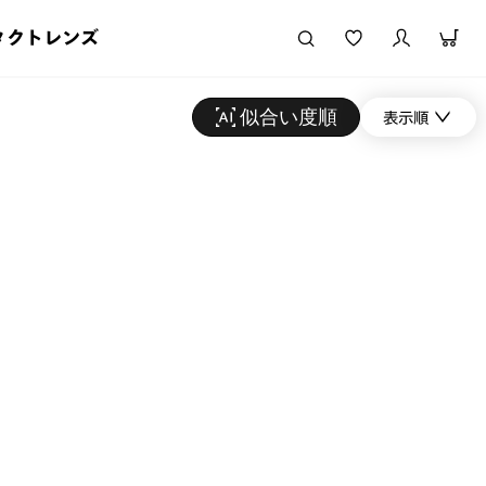
タクトレンズ
似合い度順
表示順