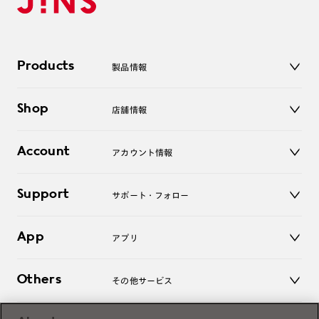
Products
製品情報
メガネ
Shop
店舗情報
サングラス
レンズ
店舗
コンタクトレンズ
Account
アカウント情報
オンラインショップ
老眼鏡
キッズ
マイページ／ログイン
Support
アクセサリー
サポート・フォロー
ログアウト
LINE公式アカウント
お知らせ
App
アプリ
よくあるご質問
ご利用ガイド
JINSアプリ
お問い合わせ
Others
その他サービス
3D WEB試着