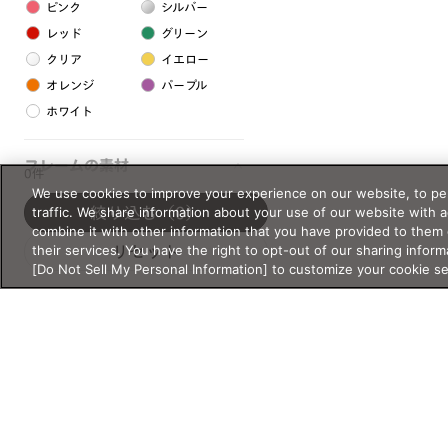
ピンク
シルバー
レッド
グリーン
クリア
イエロー
オレンジ
パープル
ホワイト
フレームの素材
0件
We use cookies to improve your experience on our website, to per
プラスチック系
traffic. We share information about your use of our website with 
絞り込む
（0）
combine it with other information that you have provided to them 
樹脂
their services. You have the right to opt-out of our sharing inform
リセット
[Do Not Sell My Personal Information] to customize your cookie s
アセテート
サスティナブル素材
セルロイド
金属系