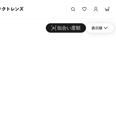
タクトレンズ
似合い度順
表示順