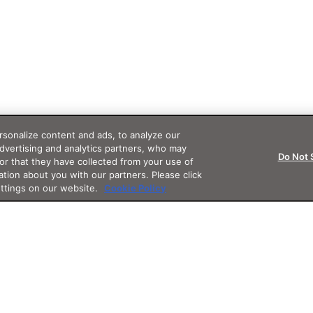
sonalize content and ads, to analyze our
advertising and analytics partners, who may
Do Not 
or that they have collected from your use of
ation about you with our partners. Please click
ettings on our website.
Cookie Policy