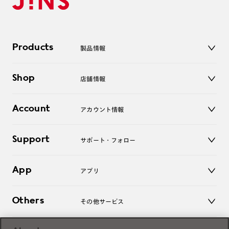
Products
製品情報
メガネ
Shop
店舗情報
サングラス
レンズ
店舗
コンタクトレンズ
Account
アカウント情報
オンラインショップ
老眼鏡
キッズ
マイページ／ログイン
Support
アクセサリー
サポート・フォロー
ログアウト
LINE公式アカウント
お知らせ
App
アプリ
よくあるご質問
ご利用ガイド
JINSアプリ
お問い合わせ
Others
その他サービス
3D WEB試着