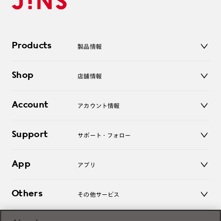
Products
製品情報
メガネ
Shop
店舗情報
サングラス
レンズ
店舗
コンタクトレンズ
Account
アカウント情報
オンラインショップ
老眼鏡
キッズ
マイページ／ログイン
Support
アクセサリー
サポート・フォロー
ログアウト
LINE公式アカウント
お知らせ
App
アプリ
よくあるご質問
ご利用ガイド
JINSアプリ
お問い合わせ
Others
その他サービス
3D WEB試着