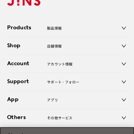
Products
製品情報
メガネ
Shop
店舗情報
サングラス
レンズ
店舗
コンタクトレンズ
Account
アカウント情報
オンラインショップ
老眼鏡
キッズ
マイページ／ログイン
Support
アクセサリー
サポート・フォロー
ログアウト
LINE公式アカウント
お知らせ
App
アプリ
よくあるご質問
ご利用ガイド
JINSアプリ
お問い合わせ
Others
その他サービス
3D WEB試着