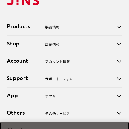
Products
製品情報
メガネ
Shop
店舗情報
サングラス
レンズ
店舗
コンタクトレンズ
Account
アカウント情報
オンラインショップ
老眼鏡
キッズ
マイページ／ログイン
Support
アクセサリー
サポート・フォロー
ログアウト
LINE公式アカウント
お知らせ
App
アプリ
よくあるご質問
ご利用ガイド
JINSアプリ
お問い合わせ
Others
その他サービス
3D WEB試着