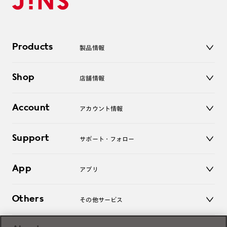
Products
製品情報
メガネ
Shop
店舗情報
サングラス
レンズ
店舗
コンタクトレンズ
Account
アカウント情報
オンラインショップ
老眼鏡
キッズ
マイページ／ログイン
Support
アクセサリー
サポート・フォロー
ログアウト
LINE公式アカウント
お知らせ
App
アプリ
よくあるご質問
ご利用ガイド
JINSアプリ
お問い合わせ
Others
その他サービス
3D WEB試着