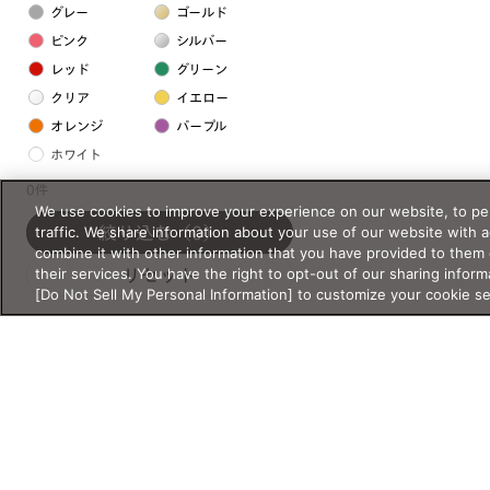
グレー
ゴールド
ピンク
シルバー
レッド
グリーン
クリア
イエロー
オレンジ
パープル
ホワイト
0件
We use cookies to improve your experience on our website, to per
フレームの素材
traffic. We share information about your use of our website with 
絞り込む
（0）
プラスチック系
combine it with other information that you have provided to them 
their services. You have the right to opt-out of our sharing inform
リセット
樹脂
[Do Not Sell My Personal Information] to customize your cookie s
アセテート
サスティナブル素材
セルロイド