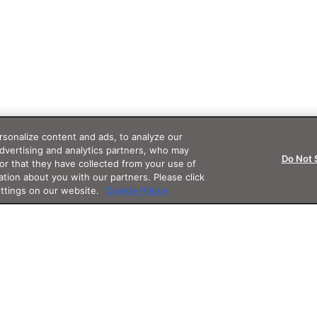
sonalize content and ads, to analyze our
advertising and analytics partners, who may
Do Not 
or that they have collected from your use of
ation about you with our partners. Please click
ettings on our website.
Cookie Policy