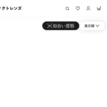
タクトレンズ
似合い度順
表示順