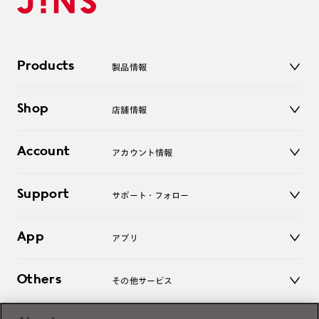
Products
製品情報
メガネ
Shop
店舗情報
サングラス
レンズ
店舗
コンタクトレンズ
Account
アカウント情報
オンラインショップ
老眼鏡
キッズ
マイページ／ログイン
Support
アクセサリー
サポート・フォロー
ログアウト
LINE公式アカウント
お知らせ
App
アプリ
よくあるご質問
ご利用ガイド
JINSアプリ
お問い合わせ
Others
その他サービス
3D WEB試着