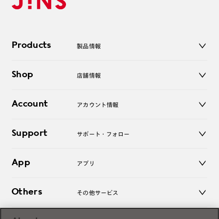
Products
製品情報
メガネ
Shop
店舗情報
サングラス
レンズ
店舗
コンタクトレンズ
Account
アカウント情報
オンラインショップ
老眼鏡
キッズ
マイページ／ログイン
Support
アクセサリー
サポート・フォロー
ログアウト
LINE公式アカウント
お知らせ
App
アプリ
よくあるご質問
ご利用ガイド
JINSアプリ
お問い合わせ
Others
その他サービス
3D WEB試着