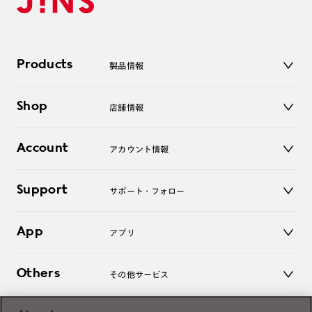
Products
製品情報
メガネ
Shop
店舗情報
サングラス
レンズ
店舗
コンタクトレンズ
Account
アカウント情報
オンラインショップ
老眼鏡
キッズ
マイページ／ログイン
Support
アクセサリー
サポート・フォロー
ログアウト
LINE公式アカウント
お知らせ
App
アプリ
よくあるご質問
ご利用ガイド
JINSアプリ
お問い合わせ
Others
その他サービス
3D WEB試着