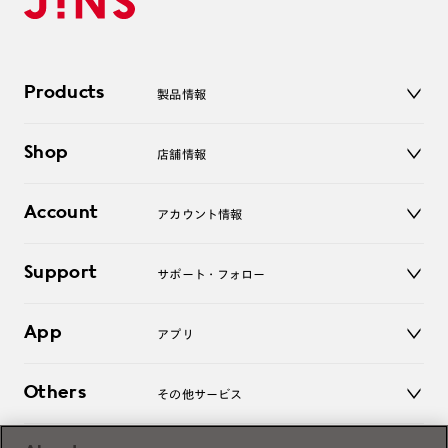
Products
製品情報
メガネ
Shop
店舗情報
サングラス
レンズ
店舗
コンタクトレンズ
Account
アカウント情報
オンラインショップ
老眼鏡
キッズ
マイページ／ログイン
Support
アクセサリー
サポート・フォロー
ログアウト
LINE公式アカウント
お知らせ
App
アプリ
よくあるご質問
ご利用ガイド
JINSアプリ
お問い合わせ
Others
その他サービス
3D WEB試着