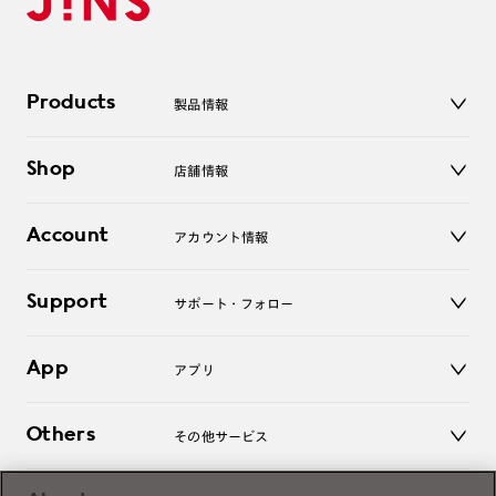
Products
製品情報
メガネ
Shop
店舗情報
サングラス
レンズ
店舗
コンタクトレンズ
Account
アカウント情報
オンラインショップ
老眼鏡
キッズ
マイページ／ログイン
Support
アクセサリー
サポート・フォロー
ログアウト
LINE公式アカウント
お知らせ
App
アプリ
よくあるご質問
ご利用ガイド
JINSアプリ
お問い合わせ
Others
その他サービス
3D WEB試着