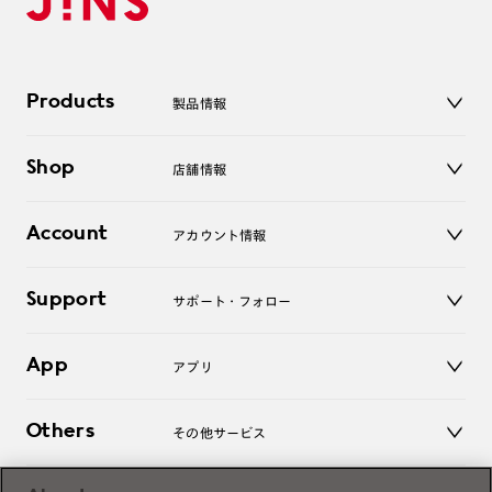
Products
製品情報
メガネ
Shop
店舗情報
サングラス
レンズ
店舗
コンタクトレンズ
Account
アカウント情報
オンラインショップ
老眼鏡
キッズ
マイページ／ログイン
Support
アクセサリー
サポート・フォロー
ログアウト
LINE公式アカウント
お知らせ
App
アプリ
よくあるご質問
ご利用ガイド
JINSアプリ
お問い合わせ
Others
その他サービス
3D WEB試着