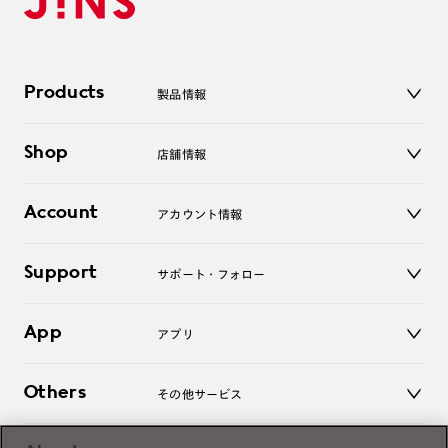
Products
製品情報
メガネ
Shop
店舗情報
サングラス
レンズ
店舗
コンタクトレンズ
Account
アカウント情報
オンラインショップ
老眼鏡
キッズ
マイページ／ログイン
Support
アクセサリー
サポート・フォロー
ログアウト
LINE公式アカウント
お知らせ
App
アプリ
よくあるご質問
ご利用ガイド
JINSアプリ
お問い合わせ
Others
その他サービス
3D WEB試着