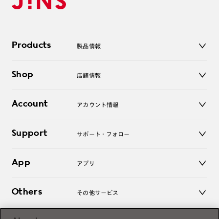
Products
製品情報
メガネ
Shop
店舗情報
サングラス
レンズ
店舗
コンタクトレンズ
Account
アカウント情報
オンラインショップ
老眼鏡
キッズ
マイページ／ログイン
Support
アクセサリー
サポート・フォロー
ログアウト
LINE公式アカウント
お知らせ
App
アプリ
よくあるご質問
ご利用ガイド
JINSアプリ
お問い合わせ
Others
その他サービス
3D WEB試着