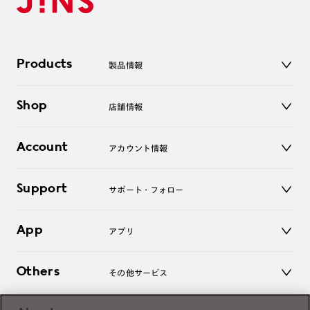
Products
製品情報
メガネ
Shop
店舗情報
サングラス
レンズ
店舗
コンタクトレンズ
Account
アカウント情報
オンラインショップ
老眼鏡
キッズ
マイページ／ログイン
Support
アクセサリー
サポート・フォロー
ログアウト
LINE公式アカウント
お知らせ
App
アプリ
よくあるご質問
ご利用ガイド
JINSアプリ
お問い合わせ
Others
その他サービス
3D WEB試着