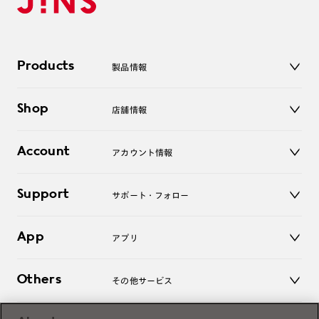
Products
製品情報
メガネ
Shop
店舗情報
サングラス
レンズ
店舗
コンタクトレンズ
Account
アカウント情報
オンラインショップ
老眼鏡
キッズ
マイページ／ログイン
Support
アクセサリー
サポート・フォロー
ログアウト
LINE公式アカウント
お知らせ
App
アプリ
よくあるご質問
ご利用ガイド
JINSアプリ
お問い合わせ
Others
その他サービス
3D WEB試着