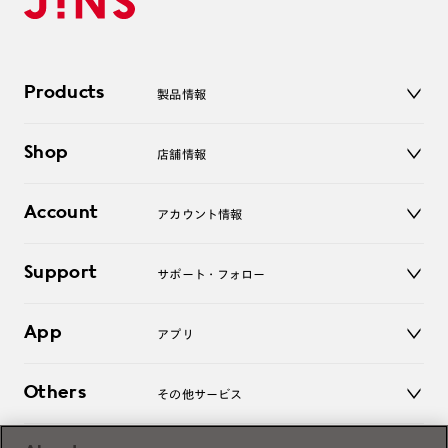
Products
製品情報
メガネ
Shop
店舗情報
サングラス
レンズ
店舗
コンタクトレンズ
Account
アカウント情報
オンラインショップ
老眼鏡
キッズ
マイページ／ログイン
Support
アクセサリー
サポート・フォロー
ログアウト
LINE公式アカウント
お知らせ
App
アプリ
よくあるご質問
ご利用ガイド
JINSアプリ
お問い合わせ
Others
その他サービス
3D WEB試着