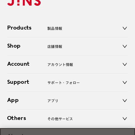
Products
製品情報
メガネ
Shop
店舗情報
サングラス
レンズ
店舗
コンタクトレンズ
Account
アカウント情報
オンラインショップ
老眼鏡
キッズ
マイページ／ログイン
Support
アクセサリー
サポート・フォロー
ログアウト
LINE公式アカウント
お知らせ
App
アプリ
よくあるご質問
ご利用ガイド
JINSアプリ
お問い合わせ
Others
その他サービス
3D WEB試着