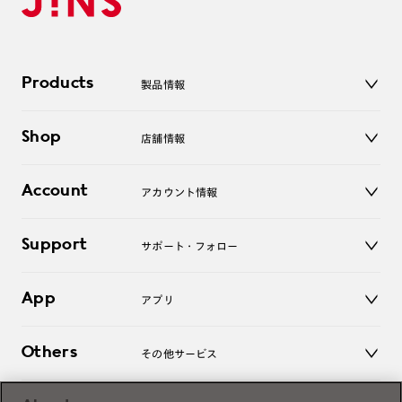
Products
製品情報
メガネ
Shop
店舗情報
サングラス
レンズ
店舗
コンタクトレンズ
Account
アカウント情報
オンラインショップ
老眼鏡
キッズ
マイページ／ログイン
Support
アクセサリー
サポート・フォロー
ログアウト
LINE公式アカウント
お知らせ
App
アプリ
よくあるご質問
ご利用ガイド
JINSアプリ
お問い合わせ
Others
その他サービス
3D WEB試着