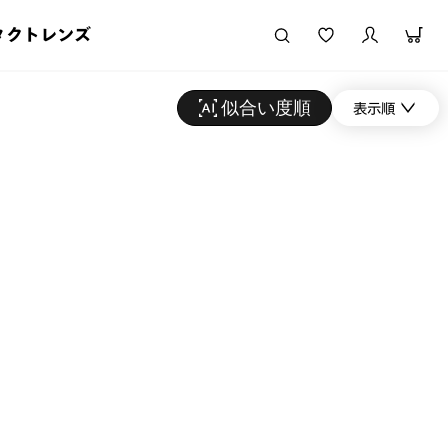
タクトレンズ
似合い度順
表示順