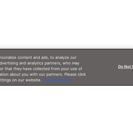
sonalize content and ads, to analyze our
advertising and analytics partners, who may
Do Not 
or that they have collected from your use of
ation about you with our partners. Please click
ettings on our website.
Cookie Policy