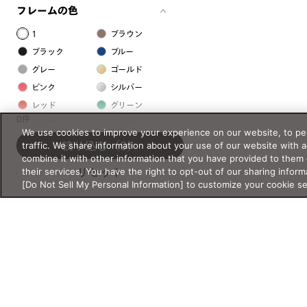
フレームの色
1
ブラウン
ブラック
ブルー
グレー
ゴールド
ピンク
シルバー
レッド
グリーン
0件
クリア
イエロー
We use cookies to improve your experience on our website, to per
オレンジ
パープル
traffic. We share information about your use of our website with 
絞り込む
（0）
combine it with other information that you have provided to them 
ホワイト
their services. You have the right to opt-out of our sharing inform
リセット
[Do Not Sell My Personal Information] to customize your cookie s
フレームの素材
プラスチック系
樹脂
アセテート