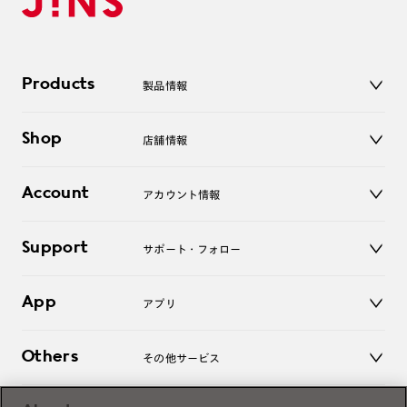
Products
製品情報
メガネ
Shop
店舗情報
サングラス
レンズ
店舗
コンタクトレンズ
Account
アカウント情報
オンラインショップ
老眼鏡
キッズ
マイページ／ログイン
Support
アクセサリー
サポート・フォロー
ログアウト
LINE公式アカウント
お知らせ
App
アプリ
よくあるご質問
ご利用ガイド
JINSアプリ
お問い合わせ
Others
その他サービス
3D WEB試着