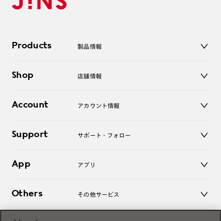
Products
製品情報
メガネ
Shop
店舗情報
サングラス
レンズ
店舗
コンタクトレンズ
Account
アカウント情報
オンラインショップ
老眼鏡
キッズ
マイページ／ログイン
Support
アクセサリー
サポート・フォロー
ログアウト
LINE公式アカウント
お知らせ
App
アプリ
よくあるご質問
ご利用ガイド
JINSアプリ
お問い合わせ
Others
その他サービス
3D WEB試着