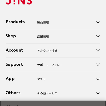
Products
製品情報
メガネ
Shop
店舗情報
サングラス
レンズ
店舗
コンタクトレンズ
Account
アカウント情報
オンラインショップ
老眼鏡
キッズ
マイページ／ログイン
Support
アクセサリー
サポート・フォロー
ログアウト
LINE公式アカウント
お知らせ
App
アプリ
よくあるご質問
ご利用ガイド
JINSアプリ
お問い合わせ
Others
その他サービス
3D WEB試着