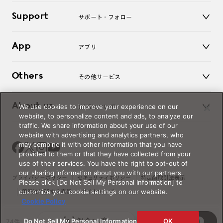
キッズ
マイページ／ログイン
Support
アクセサリー
サポート・フォロー
ログアウト
LINE公式アカウント
お知らせ
App
アプリ
よくあるご質問
ご利用ガイド
JINSアプリ
お問い合わせ
Others
その他サービス
3D WEB試着
About us
We use cookies to improve your experience on our
JINSについて
レンズ交換
website, to personalize content and ads, to analyze our
オンラインギフト
traffic. We share information about your use of our
Magnify Life
価格案内
website with advertising and analytics partners, who
会社概要
may combine it with other information that you have
採用情報
provided to them or that they have collected from your
法人のお客様
use of their services. You have the right to opt-out of
our sharing information about you with our partners.
出店について
プライバシーポリシー
セキュリティポリシー
特定商取引法表示
Please click [Do Not Sell My Personal Information] to
customize your cookie settings on our website.
薬機法に関する表記
サイトマップ
Cookie Policy
似合い度
絞り込み
© JINS Inc. All Rights Reserved.
Do Not Sell My Personal Information
OK
74件
3