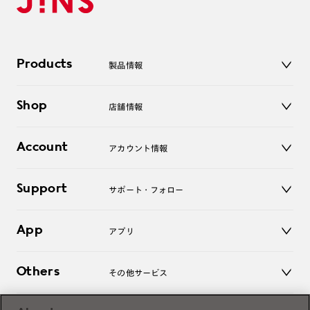
Products
製品情報
メガネ
Shop
店舗情報
サングラス
レンズ
店舗
コンタクトレンズ
Account
アカウント情報
オンラインショップ
老眼鏡
キッズ
マイページ／ログイン
Support
アクセサリー
サポート・フォロー
ログアウト
LINE公式アカウント
お知らせ
App
アプリ
よくあるご質問
ご利用ガイド
JINSアプリ
お問い合わせ
Others
その他サービス
3D WEB試着