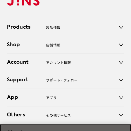
Products
製品情報
メガネ
Shop
店舗情報
サングラス
レンズ
店舗
コンタクトレンズ
Account
アカウント情報
オンラインショップ
老眼鏡
キッズ
マイページ／ログイン
Support
アクセサリー
サポート・フォロー
ログアウト
LINE公式アカウント
お知らせ
App
アプリ
よくあるご質問
ご利用ガイド
JINSアプリ
お問い合わせ
Others
その他サービス
3D WEB試着