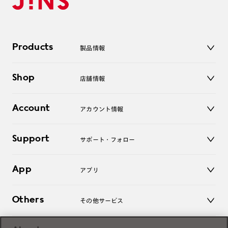
Products
製品情報
メガネ
Shop
店舗情報
サングラス
レンズ
店舗
コンタクトレンズ
Account
アカウント情報
オンラインショップ
老眼鏡
キッズ
マイページ／ログイン
Support
アクセサリー
サポート・フォロー
ログアウト
LINE公式アカウント
お知らせ
App
アプリ
よくあるご質問
ご利用ガイド
JINSアプリ
お問い合わせ
Others
その他サービス
3D WEB試着