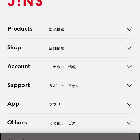
Products
製品情報
メガネ
Shop
店舗情報
サングラス
レンズ
店舗
コンタクトレンズ
Account
アカウント情報
オンラインショップ
老眼鏡
キッズ
マイページ／ログイン
Support
アクセサリー
サポート・フォロー
ログアウト
LINE公式アカウント
お知らせ
App
アプリ
よくあるご質問
ご利用ガイド
JINSアプリ
お問い合わせ
Others
その他サービス
3D WEB試着