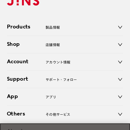
Products
製品情報
メガネ
Shop
店舗情報
サングラス
レンズ
店舗
コンタクトレンズ
Account
アカウント情報
オンラインショップ
老眼鏡
キッズ
マイページ／ログイン
Support
アクセサリー
サポート・フォロー
ログアウト
LINE公式アカウント
お知らせ
App
アプリ
よくあるご質問
ご利用ガイド
JINSアプリ
お問い合わせ
Others
その他サービス
3D WEB試着