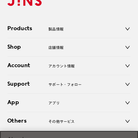
Products
製品情報
メガネ
Shop
店舗情報
サングラス
レンズ
店舗
コンタクトレンズ
Account
アカウント情報
オンラインショップ
老眼鏡
キッズ
マイページ／ログイン
Support
アクセサリー
サポート・フォロー
ログアウト
LINE公式アカウント
お知らせ
App
アプリ
よくあるご質問
ご利用ガイド
JINSアプリ
お問い合わせ
Others
その他サービス
3D WEB試着