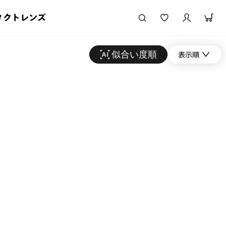
タクトレンズ
似合い度順
表示順