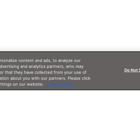
sonalize content and ads, to analyze our
advertising and analytics partners, who may
Do Not 
or that they have collected from your use of
ation about you with our partners. Please click
ettings on our website.
Cookie Policy