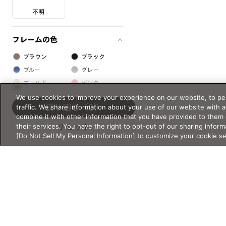
不明
フレームの色
ブラウン
ブラック
ブルー
グレー
ゴールド
ピンク
0件
シルバー
レッド
We use cookies to improve your experience on our website, to per
traffic. We share information about your use of our website with 
絞り込む
（0）
グリーン
クリア
combine it with other information that you have provided to them 
イエロー
オレンジ
their services. You have the right to opt-out of our sharing inform
リセット
[Do Not Sell My Personal Information] to customize your cookie s
パープル
ホワイト
フレームの素材
プラスチック系
樹脂
アセテート