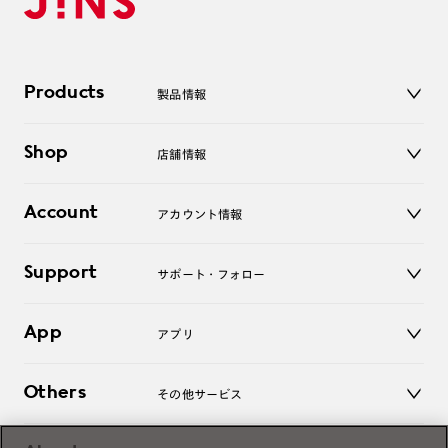
Products
製品情報
メガネ
Shop
店舗情報
サングラス
レンズ
店舗
コンタクトレンズ
Account
アカウント情報
オンラインショップ
老眼鏡
キッズ
マイページ／ログイン
Support
アクセサリー
サポート・フォロー
ログアウト
LINE公式アカウント
お知らせ
App
アプリ
よくあるご質問
ご利用ガイド
JINSアプリ
お問い合わせ
Others
その他サービス
3D WEB試着