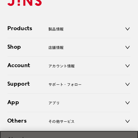
Products
製品情報
メガネ
Shop
店舗情報
サングラス
レンズ
店舗
コンタクトレンズ
Account
アカウント情報
オンラインショップ
老眼鏡
キッズ
マイページ／ログイン
Support
アクセサリー
サポート・フォロー
ログアウト
LINE公式アカウント
お知らせ
App
アプリ
よくあるご質問
ご利用ガイド
JINSアプリ
お問い合わせ
Others
その他サービス
3D WEB試着