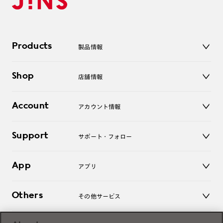
Products
製品情報
メガネ
Shop
店舗情報
サングラス
レンズ
店舗
コンタクトレンズ
Account
アカウント情報
オンラインショップ
老眼鏡
キッズ
マイページ／ログイン
Support
アクセサリー
サポート・フォロー
ログアウト
LINE公式アカウント
お知らせ
App
アプリ
よくあるご質問
ご利用ガイド
JINSアプリ
お問い合わせ
Others
その他サービス
3D WEB試着