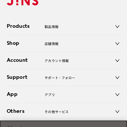
Products
製品情報
メガネ
Shop
店舗情報
サングラス
レンズ
店舗
コンタクトレンズ
Account
アカウント情報
オンラインショップ
老眼鏡
キッズ
マイページ／ログイン
Support
アクセサリー
サポート・フォロー
ログアウト
LINE公式アカウント
お知らせ
App
アプリ
よくあるご質問
ご利用ガイド
JINSアプリ
お問い合わせ
Others
その他サービス
3D WEB試着