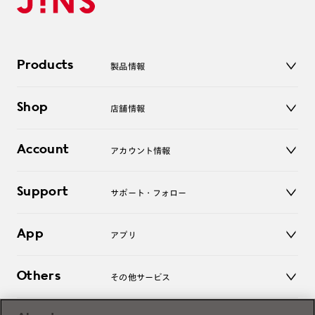
Products
製品情報
メガネ
Shop
店舗情報
サングラス
レンズ
店舗
コンタクトレンズ
Account
アカウント情報
オンラインショップ
老眼鏡
キッズ
マイページ／ログイン
Support
アクセサリー
サポート・フォロー
ログアウト
LINE公式アカウント
お知らせ
App
アプリ
よくあるご質問
ご利用ガイド
JINSアプリ
お問い合わせ
Others
その他サービス
3D WEB試着