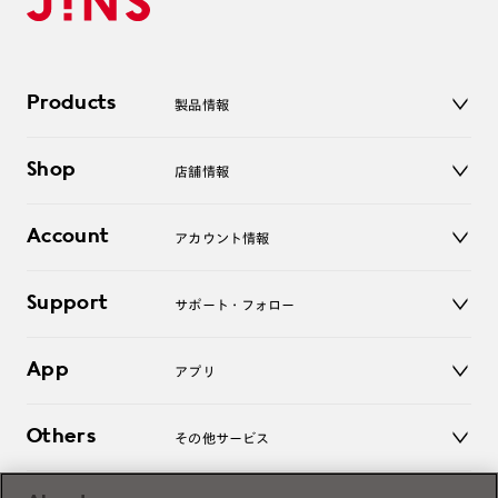
Products
製品情報
メガネ
Shop
店舗情報
サングラス
レンズ
店舗
コンタクトレンズ
Account
アカウント情報
オンラインショップ
老眼鏡
キッズ
マイページ／ログイン
Support
アクセサリー
サポート・フォロー
ログアウト
LINE公式アカウント
お知らせ
App
アプリ
よくあるご質問
ご利用ガイド
JINSアプリ
お問い合わせ
Others
その他サービス
3D WEB試着