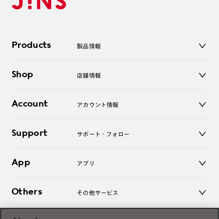
Products
製品情報
メガネ
Shop
店舗情報
サングラス
レンズ
店舗
コンタクトレンズ
Account
アカウント情報
オンラインショップ
老眼鏡
キッズ
マイページ／ログイン
Support
アクセサリー
サポート・フォロー
ログアウト
LINE公式アカウント
お知らせ
App
アプリ
よくあるご質問
ご利用ガイド
JINSアプリ
お問い合わせ
Others
その他サービス
3D WEB試着