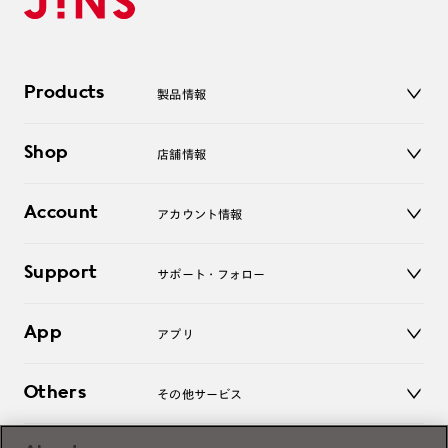
Products
製品情報
メガネ
Shop
店舗情報
サングラス
レンズ
店舗
コンタクトレンズ
Account
アカウント情報
オンラインショップ
老眼鏡
キッズ
マイページ／ログイン
Support
アクセサリー
サポート・フォロー
ログアウト
LINE公式アカウント
お知らせ
App
アプリ
よくあるご質問
ご利用ガイド
JINSアプリ
お問い合わせ
Others
その他サービス
3D WEB試着