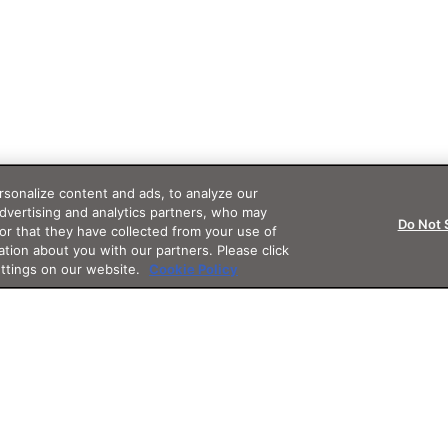
sonalize content and ads, to analyze our
advertising and analytics partners, who may
Do Not 
or that they have collected from your use of
ation about you with our partners. Please click
ettings on our website.
Cookie Policy