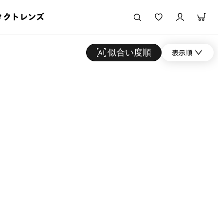
タクトレンズ
似合い度順
表示順