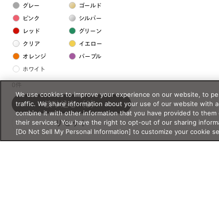
グレー
ゴールド
ピンク
シルバー
レッド
グリーン
クリア
イエロー
オレンジ
パープル
ホワイト
0件
We use cookies to improve your experience on our website, to per
フレームの素材
traffic. We share information about your use of our website with 
絞り込む
（0）
プラスチック系
combine it with other information that you have provided to them 
their services. You have the right to opt-out of our sharing inform
リセット
樹脂
[Do Not Sell My Personal Information] to customize your cookie s
アセテート
サスティナブル素材
セルロイド