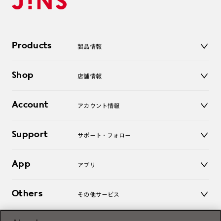
Products
製品情報
メガネ
Shop
店舗情報
サングラス
レンズ
店舗
コンタクトレンズ
Account
アカウント情報
オンラインショップ
老眼鏡
キッズ
マイページ／ログイン
Support
アクセサリー
サポート・フォロー
ログアウト
LINE公式アカウント
お知らせ
App
アプリ
よくあるご質問
ご利用ガイド
JINSアプリ
お問い合わせ
Others
その他サービス
3D WEB試着