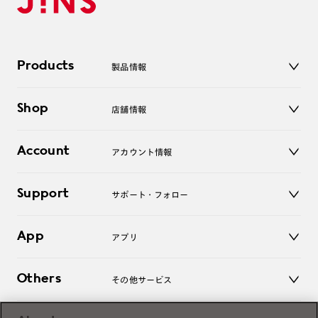
Products
製品情報
メガネ
Shop
店舗情報
サングラス
レンズ
店舗
コンタクトレンズ
Account
アカウント情報
オンラインショップ
老眼鏡
キッズ
マイページ／ログイン
Support
アクセサリー
サポート・フォロー
ログアウト
LINE公式アカウント
お知らせ
App
アプリ
よくあるご質問
ご利用ガイド
JINSアプリ
お問い合わせ
Others
その他サービス
3D WEB試着