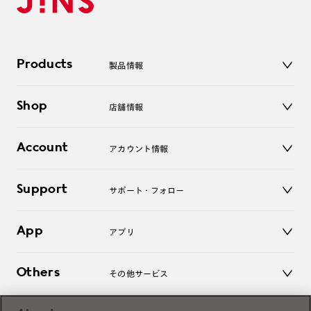
Products
製品情報
メガネ
Shop
店舗情報
サングラス
レンズ
店舗
コンタクトレンズ
Account
アカウント情報
オンラインショップ
老眼鏡
キッズ
マイページ／ログイン
Support
アクセサリー
サポート・フォロー
ログアウト
LINE公式アカウント
お知らせ
App
アプリ
よくあるご質問
ご利用ガイド
JINSアプリ
お問い合わせ
Others
その他サービス
3D WEB試着