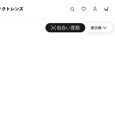
タクトレンズ
似合い度順
表示順