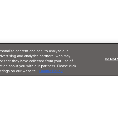
sonalize content and ads, to analyze our
advertising and analytics partners, who may
Do Not 
or that they have collected from your use of
ation about you with our partners. Please click
ettings on our website.
Cookie Policy