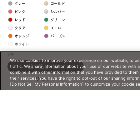
グレー
ゴールド
ピンク
シルバー
レッド
グリーン
クリア
イエロー
オレンジ
パープル
ホワイト
0件
We use cookies to improve your experience on our website, to per
フレームの素材
traffic. We share information about your use of our website with 
絞り込む
（0）
プラスチック系
combine it with other information that you have provided to them 
their services. You have the right to opt-out of our sharing inform
リセット
樹脂
[Do Not Sell My Personal Information] to customize your cookie s
アセテート
サスティナブル素材
セルロイド