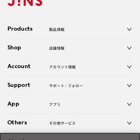
Products
製品情報
メガネ
Shop
店舗情報
サングラス
レンズ
店舗
コンタクトレンズ
Account
アカウント情報
オンラインショップ
老眼鏡
キッズ
マイページ／ログイン
Support
アクセサリー
サポート・フォロー
ログアウト
LINE公式アカウント
お知らせ
App
アプリ
よくあるご質問
ご利用ガイド
JINSアプリ
お問い合わせ
Others
その他サービス
3D WEB試着