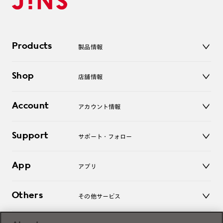
Products
製品情報
メガネ
Shop
店舗情報
サングラス
レンズ
店舗
コンタクトレンズ
Account
アカウント情報
オンラインショップ
老眼鏡
キッズ
マイページ／ログイン
Support
アクセサリー
サポート・フォロー
ログアウト
LINE公式アカウント
お知らせ
App
アプリ
よくあるご質問
ご利用ガイド
JINSアプリ
お問い合わせ
Others
その他サービス
3D WEB試着