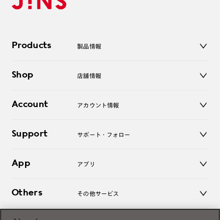
Products
製品情報
メガネ
Shop
店舗情報
サングラス
レンズ
店舗
コンタクトレンズ
Account
アカウント情報
オンラインショップ
老眼鏡
キッズ
マイページ／ログイン
Support
アクセサリー
サポート・フォロー
ログアウト
LINE公式アカウント
お知らせ
App
アプリ
よくあるご質問
ご利用ガイド
JINSアプリ
お問い合わせ
Others
その他サービス
3D WEB試着